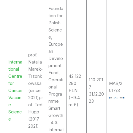
Founda
tion for
Polish
Scienc
e,
Europe
an
prof.
Develo
Interna
Natalia
pment
tional
Marek-
Fund,
Centre
Trzonk
42 122
Operati
1.10.201
for
owska
280
MAB/2
onal
7-
Cancer
(since
PLN
017/3
Progra
31.12.20
Vaccin
2021)pr
(~9.4
mme
23
e
of. Ted
m €)
Smart
Scienc
Hupp
Growth
e
(2017-
, 4.3.
2021)
Internat