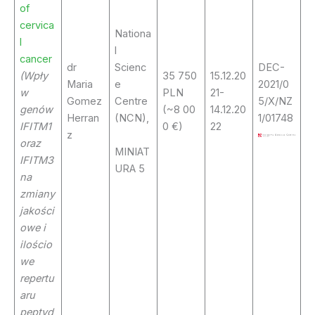
of
cervica
Nationa
l
l
cancer
dr
Scienc
DEC-
(Wpły
35 750
15.12.20
Maria
e
2021/0
w
PLN
21-
Gomez
Centre
5/X/NZ
genów
(~8 00
14.12.20
Herran
(NCN),
1/01748
IFITM1
0 €)
22
z
oraz
MINIAT
IFITM3
URA 5
na
zmiany
jakości
owe i
ilościo
we
repertu
aru
peptyd