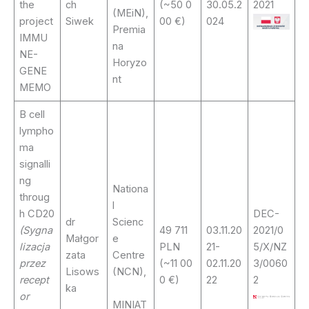
the
ch
(~50 0
30.05.2
2021
(MEiN),
project
Siwek
00 €)
024
Premia
IMMU
na
NE-
Horyzo
GENE
nt
MEMO
B cell
lympho
ma
signalli
ng
Nationa
throug
l
h CD20
DEC-
dr
Scienc
(Sygna
49 711
03.11.20
2021/0
Małgor
e
lizacja
PLN
21-
5/X/NZ
zata
Centre
przez
(~11 00
02.11.20
3/0060
Lisows
(NCN),
recept
0 €)
22
2
ka
or
MINIAT