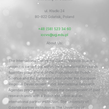
ul. Kładki 24
80-822 Gdańsk, Poland
+48 (58) 523 34 60
iccvs@ug.edu.pl
About Us:
The International Centre for Cancer Vaccine Science
project is carried out within the International Research
Agendas programme of the Foundation for Polish
Science and the European Union under the European
Regional Development Fund. International Research
Agendas programme involves the development of joint
research units with a Polish institution and an
international partner institution. The University of
Gdańsk partner institution is The University of