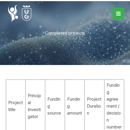
Skip
to
content
Completed projects
Fundin
g
Princip
Fundin
Fundin
Project
agree
Project
al
g
g
Duratio
ment /
title
Investi
source
amount
n
decisio
gator
n
number