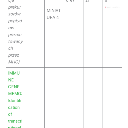
cja
0 €)
21
9
prekur
MINIAT
sorów
URA 4
peptyd
ów
prezen
towany
ch
przez
MHC)
IMMU
NE-
GENE
MEMO:
Identifi
cation
of
transcri
ptional