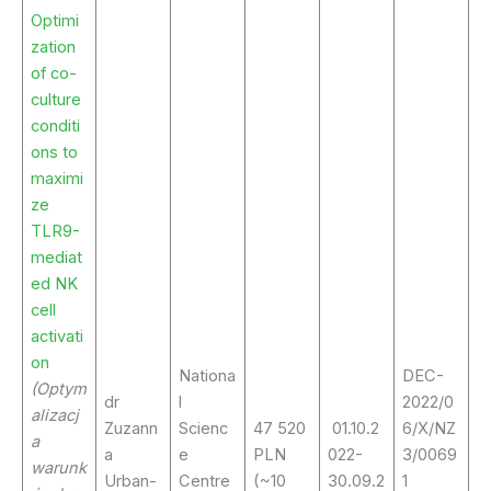
Optimi
zation
of co-
culture
conditi
ons to
maximi
ze
TLR9-
mediat
ed NK
cell
activati
on
Nationa
DEC-
(Optym
dr
l
2022/0
alizacj
Zuzann
Scienc
47 520
01.10.2
6/X/NZ
a
a
e
PLN
022-
3/0069
warunk
Urban-
Centre
(~10
30.09.2
1