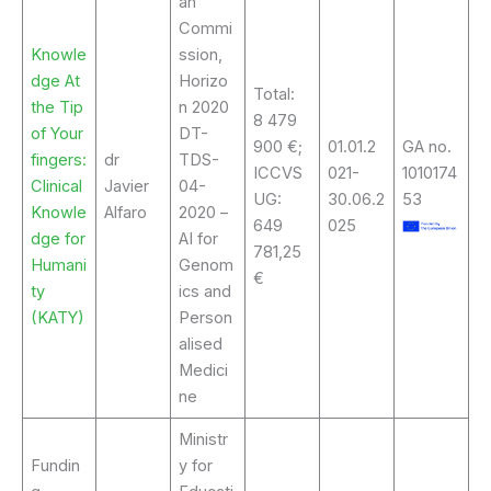
an
Commi
Knowle
ssion,
dge At
Horizo
Total:
the Tip
n 2020
8 479
of Your
DT-
900 €;
01.01.2
GA no.
fingers:
dr
TDS-
ICCVS
021-
1010174
Clinical
Javier
04-
UG:
30.06.2
53
Knowle
Alfaro
2020 –
649
025
dge for
AI for
781,25
Humani
Genom
€
ty
ics and
(KATY)
Person
alised
Medici
ne
Ministr
Fundin
y for