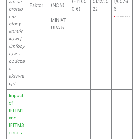
zmian
(~11 00
01.12.20
1/0076
Faktor
(NCN),
proteo
0 €)
22
6
mu
MINIAT
błony
URA 5
komór
kowej
limfocy
tów T
podcza
s
aktywa
cji)
Impact
of
IFITM1
and
IFITM3
genes