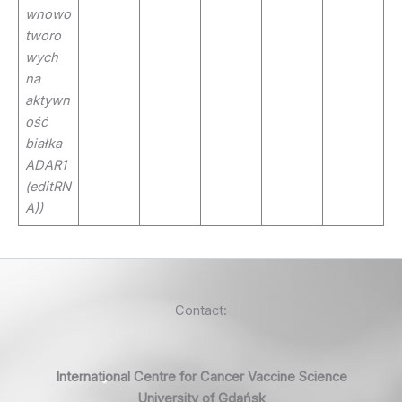
wnowo
tworo
wych
na
aktywn
ość
białka
ADAR1
(editRN
A))
Contact:
International Centre for Cancer Vaccine Science
University of Gdańsk