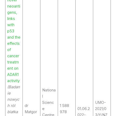
neoanti
gens,
links
with
p53
and the
effects
of
cancer
treatm
ent on
ADAR1
activity
(Badan
Nationa
ie
l
nowyc
Scienc
UMO-
h ról
dr
1 588
e
01.06.2
2021/0
białka
Małgor
978
Centre
022-
3/Y/NZ