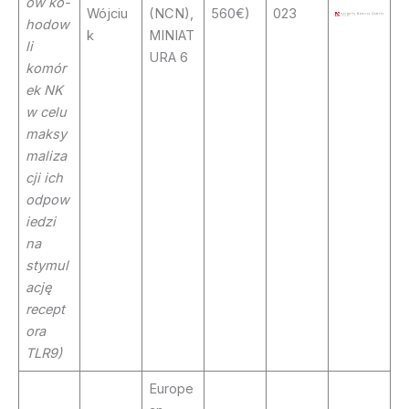
ów ko-
Wójciu
(NCN),
560€)
023
hodow
k
MINIAT
li
URA 6
komór
ek NK
w celu
maksy
maliza
cji ich
odpow
iedzi
na
stymul
ację
recept
ora
TLR9)
Europe