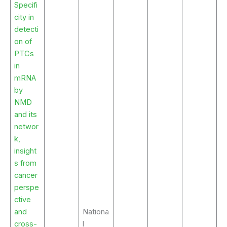
Specifi
city in
detecti
on of
PTCs
in
mRNA
by
NMD
and its
networ
k,
insight
s from
cancer
perspe
ctive
and
Nationa
cross-
l