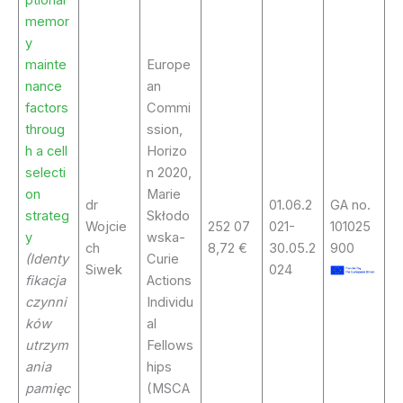
memor
y
mainte
Europe
nance
an
factors
Commi
throug
ssion,
h a cell
Horizo
selecti
n 2020,
on
Marie
dr
01.06.2
GA no.
strateg
Skłodo
Wojcie
252 07
021-
101025
y
wska-
ch
8,72 €
30.05.2
900
(Identy
Curie
Siwek
024
fikacja
Actions
czynni
Individu
ków
al
utrzym
Fellows
ania
hips
pamięc
(MSCA