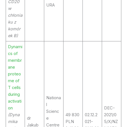
CD20
URA
w
chłonia
ku z
komór
ek B)
Dynami
cs of
membr
ane
proteo
me of
T cells
during
Nationa
activati
l
on
DEC-
Scienc
(Dyna
49 830
02.12.2
2021/0
dr
e
mika
PLN
021-
5/X/NZ
Jakub
Centre