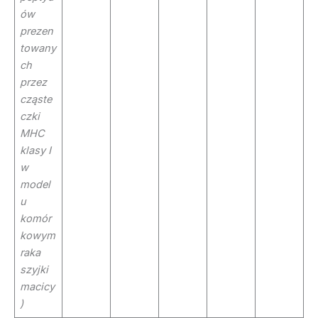
ów
prezen
towany
ch
przez
cząste
czki
MHC
klasy I
w
model
u
komór
kowym
raka
szyjki
macicy
)