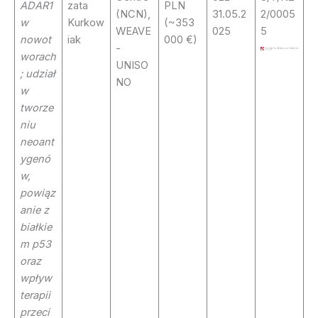
ADAR1
zata
PLN
(NCN),
31.05.2
2/0005
w
Kurkow
(~353
WEAVE
025
5
nowot
iak
000 €)
-
worach
UNISO
; udział
NO
w
tworze
niu
neoant
ygenó
w,
powiąz
anie z
białkie
m p53
oraz
wpływ
terapii
przeci