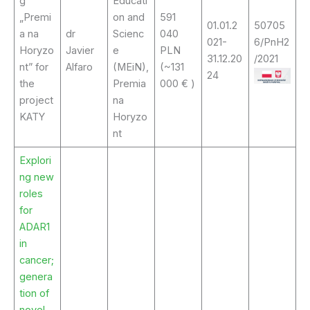
g
Educati
„Premi
on and
591
01.01.2
50705
a na
dr
Scienc
040
021-
6/PnH2
Horyzo
Javier
e
PLN
31.12.20
/2021
nt” for
Alfaro
(MEiN),
(~131
24
the
Premia
000 € )
project
na
KATY
Horyzo
nt
Explori
ng new
roles
for
ADAR1
in
cancer;
genera
tion of
novel