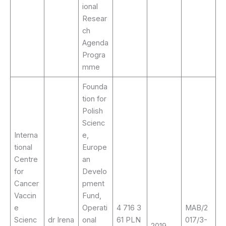
ional
Resear
ch
Agenda
Progra
mme
Founda
tion for
Polish
Scienc
Interna
e,
tional
Europe
Centre
an
for
Develo
Cancer
pment
Vaccin
Fund,
e
Operati
4 716 3
MAB/2
Scienc
dr Irena
onal
61 PLN
017/3-
2019