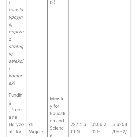
i
IF)
transkr
ypcyjn
ej
poprze
z
strateg
ię
selekcj
i
komór
ek)
Fundin
Ministr
g
y for
„Premi
Educati
a na
on and
Horyzo
dr
222 413
01.06.2
516254
Scienc
nt” for
Wojcie
PLN
021-
/PnH2/
e