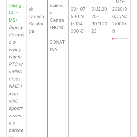
UMO-
linking
Scienc
dr
604 07
01.12.20
2020/3
(XL-
e
Umesh
5 PLN
20-
6/C/NZ
MS)
Centre
Kalathi
(~134
30.11.20
2/0010
(Specy
(NCN),
ya
000 €)
23
8
ficznoś
ć w
SONAT
wykry
INA
waniu
PTC w
mRNA
przez
NMD i
jego
sieć,
spostr
zeżeni
a z
perspe