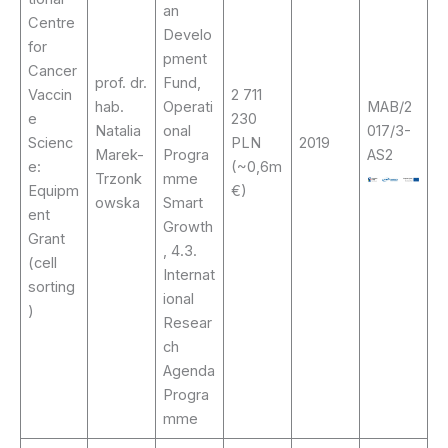
an
Centre
Develo
for
pment
Cancer
prof. dr.
Fund,
Vaccin
2 711
hab.
Operati
MAB/2
e
230
Natalia
onal
017/3-
Scienc
PLN
2019
Marek-
Progra
AS2
e:
(~0,6m
Trzonk
mme
Equipm
€)
owska
Smart
ent
Growth
Grant
, 4.3.
(cell
Internat
sorting
ional
)
Resear
ch
Agenda
Progra
mme