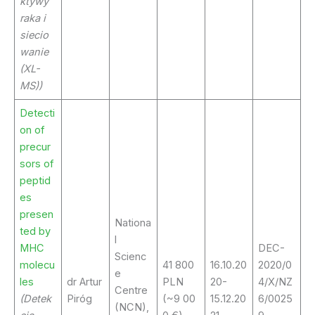
ktywy
raka i
siecio
wanie
(XL-
MS))
Detecti
on of
precur
sors of
peptid
es
presen
Nationa
ted by
l
MHC
DEC-
Scienc
molecu
41 800
16.10.20
2020/0
e
les
dr Artur
PLN
20-
4/X/NZ
Centre
(Detek
Piróg
(~9 00
15.12.20
6/0025
(NCN),