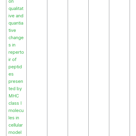
on
qualitat
ive and
quantia
tive
change
s in
reperto
ir of
peptid
es
presen
ted by
MHC
class I
molecu
les in
cellular
model